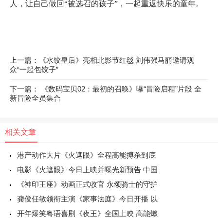
人，让自己做回“被选召的孩子”，一起重返快乐的童年。
上一篇：《水饺皇后》亮相北影节红毯 刘伟强马丽邀请观
众“一起包饺子” ​
下一篇： 《数码宝贝02：最初的召唤》曝“冒险启程”片段 全
新冒险全员集合
相关文章
港产动作大片《火遮眼》全程高能搏杀到底
电影《火遮眼》今日上映并曝光新预告 中国
《神印王座》动画正式收官 永颂骑士的守护
龚俊任敏领衔主演《家事法庭》今日开播 以
开年爆笑粤语喜剧《夜王》全国上映 高能燃