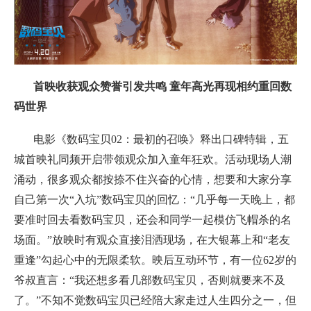
首映收获观众赞誉引发共鸣 童年高光再现相约重回数
码世界
电影《数码宝贝02：最初的召唤》释出口碑特辑，五
城首映礼同频开启带领观众加入童年狂欢。活动现场人潮
涌动，很多观众都按捺不住兴奋的心情，想要和大家分享
自己第一次“入坑”数码宝贝的回忆：“几乎每一天晚上，都
要准时回去看数码宝贝，还会和同学一起模仿飞帽杀的名
场面。”放映时有观众直接泪洒现场，在大银幕上和“老友
重逢”勾起心中的无限柔软。映后互动环节，有一位62岁的
爷叔直言：“我还想多看几部数码宝贝，否则就要来不及
了。”不知不觉数码宝贝已经陪大家走过人生四分之一，但