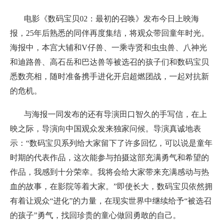
电影《数码宝贝02：最初的召唤》发布今日上映海
报，25年后熟悉的同伴再度集结，将观众带回童年时光。
海报中，本宫大辅和V仔兽、一乘寺贤和虫虫兽、八神光
和迪路兽、高石岳和巴达兽等被选召的孩子们和数码宝贝
悉数亮相，随时准备携手进化开启超燃团战，一起对抗新
的危机。
与海报一同发布的还有导演田口智久的手写信，在上
映之际，导演向中国观众发来独家问候。导演真诚地表
示：“数码宝贝系列给大家留下了许多回忆，可以说是童年
时期的代表作品，这次能参与拍摄这部充满勇气和希望的
作品，我感到十分荣幸。我将会给大家带来充满感动与热
血的故事，在影院等着大家。”即使长大，数码宝贝依然拥
有着让观众“进化”的力量，在现实世界中继续给予“被选召
的孩子”勇气，找回珍贵的童心做回勇敢的自己。