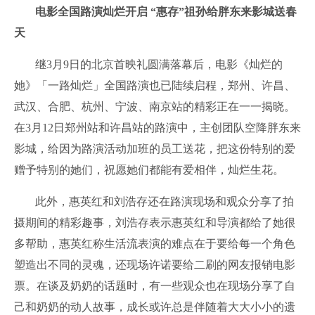
电影全国路演灿烂开启 “惠存”祖孙给胖东来影城送春
天
继3月9日的北京首映礼圆满落幕后，电影《灿烂的
她》「一路灿烂」全国路演也已陆续启程，郑州、许昌、
武汉、合肥、杭州、宁波、南京站的精彩正在一一揭晓。
在3月12日郑州站和许昌站的路演中，主创团队空降胖东来
影城，给因为路演活动加班的员工送花，把这份特别的爱
赠予特别的她们，祝愿她们都能有爱相伴，灿烂生花。
此外，惠英红和刘浩存还在路演现场和观众分享了拍
摄期间的精彩趣事，刘浩存表示惠英红和导演都给了她很
多帮助，惠英红称生活流表演的难点在于要给每一个角色
塑造出不同的灵魂，还现场许诺要给二刷的网友报销电影
票。在谈及奶奶的话题时，有一些观众也在现场分享了自
己和奶奶的动人故事，成长或许总是伴随着大大小小的遗