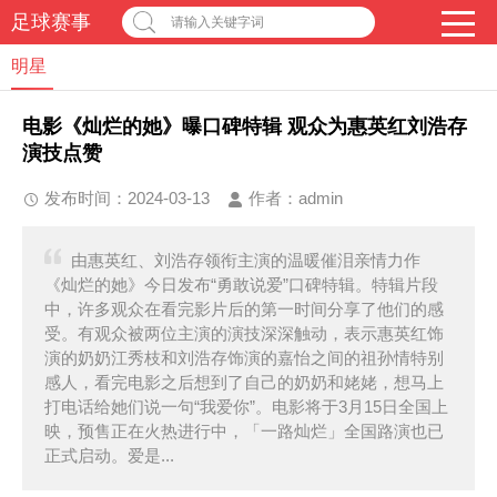
足球赛事
请输入关键字词
明星
电影《灿烂的她》曝口碑特辑 观众为惠英红刘浩存
演技点赞
发布时间：2024-03-13
作者：
admin
由惠英红、刘浩存领衔主演的温暖催泪亲情力作
《灿烂的她》今日发布“勇敢说爱”口碑特辑。特辑片段
中，许多观众在看完影片后的第一时间分享了他们的感
受。有观众被两位主演的演技深深触动，表示惠英红饰
演的奶奶江秀枝和刘浩存饰演的嘉怡之间的祖孙情特别
感人，看完电影之后想到了自己的奶奶和姥姥，想马上
打电话给她们说一句“我爱你”。电影将于3月15日全国上
映，预售正在火热进行中，「一路灿烂」全国路演也已
正式启动。爱是...