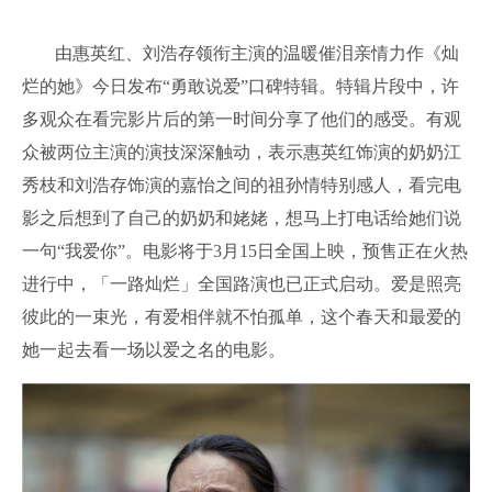
由惠英红、刘浩存领衔主演的温暖催泪亲情力作《灿
烂的她》今日发布“勇敢说爱”口碑特辑。特辑片段中，许
多观众在看完影片后的第一时间分享了他们的感受。有观
众被两位主演的演技深深触动，表示惠英红饰演的奶奶江
秀枝和刘浩存饰演的嘉怡之间的祖孙情特别感人，看完电
影之后想到了自己的奶奶和姥姥，想马上打电话给她们说
一句“我爱你”。电影将于3月15日全国上映，预售正在火热
进行中，「一路灿烂」全国路演也已正式启动。爱是照亮
彼此的一束光，有爱相伴就不怕孤单，这个春天和最爱的
她一起去看一场以爱之名的电影。