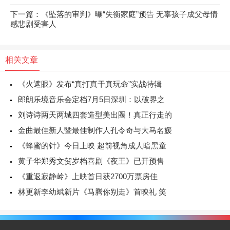
下一篇：《坠落的审判》曝“失衡家庭”预告 无辜孩子成父母情
感悲剧受害人
相关文章
《火遮眼》发布“真打真干真玩命”实战特辑
郎朗乐境音乐会定档7月5日深圳：以破界之
刘诗诗两天两城四套造型美出圈！真正行走的
金曲最佳新人暨最佳制作人孔令奇与大马名媛
《蜂蜜的针》今日上映 超前视角成人暗黑童
黄子华郑秀文贺岁档喜剧《夜王》已开预售
《重返寂静岭》上映首日获2700万票房佳
林更新李幼斌新片《马腾你别走》首映礼 笑