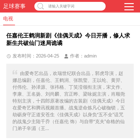
足球赛事
请输入关键字词
电视
任嘉伦王鹤润新剧《佳偶天成》今日开播，修人求
新生共破仙门迷局诡谲
发布时间：2026-04-25
作者：
admin
由爱奇艺出品，欢瑞世纪联合出品，郭虎导演，赵
娜总编剧，任嘉伦、王鹤润、张凯莹、王以纶、黄羿、
付伟伦、孙泽源、张祎格、丁笑滢领衔主演，宋文作、
李康、王名扬、刘尚麟、宫正晔、梁咏妮主演，肖顺尧
特别主演，十四郎原著改编的古装剧《佳偶天成》今日
在爱奇艺和腾讯视频首播。战鬼逆命炼凡心破枷锁，五
劫砺身守正道安苍生《佳偶天成》以身负“五不全”诅咒
的战鬼少主陆千乔（任嘉伦 饰）与自带“克夫”命格的仙
门弟子辛湄（王...