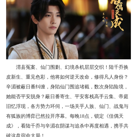
渭县冤案、仙门围剿、幻境杀机层层交织！陆千乔换
皮新生、重见色彩，他将如何逆天改命，修得凡人身份？
辛湄被蔽日番纠缠，身陷仙门围追堵截，数次身陷险境，
她能否平安脱身？蔽日番寄生、平安客栈高手云集、帝庭
旧忆浮现，各方势力环伺，一场关乎人族、仙门、战鬼与
有狐族的博弈已然拉开序幕。每晚18点，锁定《佳偶天
成》，看陆千乔与辛湄在阴谋与追杀中再度相遇，携手共
破这盘宿命大局！