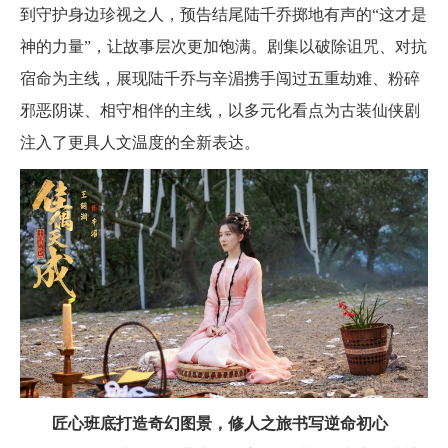
到守护身边珍视之人，预告结尾陆千乔掷地有声的“这才是
神的力量”，让故事层次更加饱满。剧集以破除诅咒、对抗
宿命为主线，展现陆千乔与辛湄携手闯过五重劫难、粉碎
邪恶阴谋、相守相伴的主线，以多元化看点为古装仙侠剧
注入了更具人文温度的全新表达。
匠心班底打造奇幻图景，修人之旅书写逆命初心