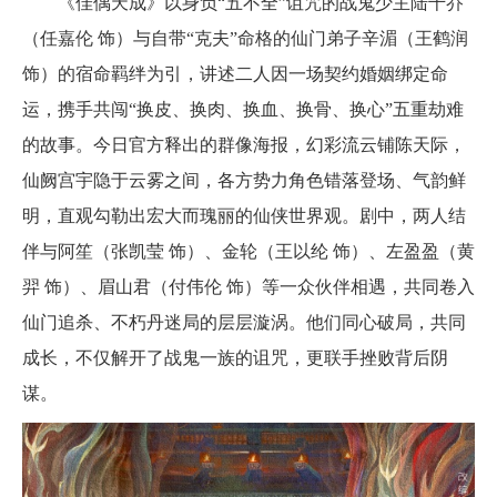
《佳偶天成》以身负“五不全”诅咒的战鬼少主陆千乔
（任嘉伦 饰）与自带“克夫”命格的仙门弟子辛湄（王鹤润
饰）的宿命羁绊为引，讲述二人因一场契约婚姻绑定命
运，携手共闯“换皮、换肉、换血、换骨、换心”五重劫难
的故事。今日官方释出的群像海报，幻彩流云铺陈天际，
仙阙宫宇隐于云雾之间，各方势力角色错落登场、气韵鲜
明，直观勾勒出宏大而瑰丽的仙侠世界观。剧中，两人结
伴与阿笙（张凯莹 饰）、金轮（王以纶 饰）、左盈盈（黄
羿 饰）、眉山君（付伟伦 饰）等一众伙伴相遇，共同卷入
仙门追杀、不朽丹迷局的层层漩涡。他们同心破局，共同
成长，不仅解开了战鬼一族的诅咒，更联手挫败背后阴
谋。