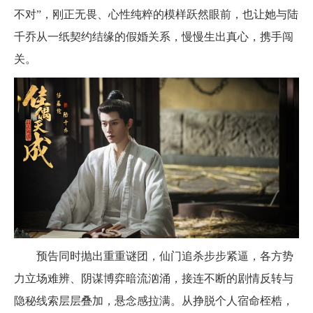
不对”，刚正无畏、心性纯粹的模样跃然眼前，也让她与陆
千乔从一纸契约结缘的假婚关系，慢慢生出真心，携手闯
关。
预告同时抛出重重谜团，仙门追杀步步紧逼，各方势
力立场难辨、阴谋博弈暗流汹涌，接连不断的剧情反转与
隐秘线索层层叠加，悬念感拉满。从挣脱个人宿命桎梏，