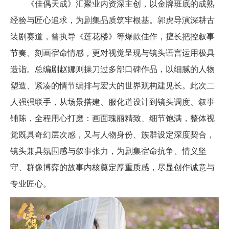
《佳偶天成》汇聚业内资深主创，以金牌班底的成熟
经验与匠心追求，为剧集品质筑牢根基。郭虎导演深耕古
装剧赛道，曾执导《莲花楼》等爆款佳作，擅长把控叙事
节奏、刻画宿命情感，更对视觉呈现与镜头语言运用极具
造诣。总编剧赵娜则操刀过多部口碑作品，以细腻的人物
塑造、紧凑的情节编排与宏大的世界观构建见长。此次二
人强强联手，从场景搭建、服化道设计到镜头调度、叙事
铺陈，全程用心打磨：画面瑰丽精致、细节饱满，整体视
觉既具奇幻层次感，又与人物身份、族群设定深度契合，
镜头兼具氛围感与叙事张力，为剧集宿命抗争、情义坚
守、群像博弈的故事内核奠定厚重质感，尽显创作诚意与
专业匠心。