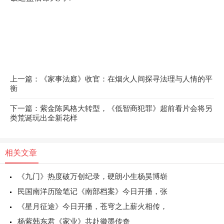
上一篇：《家事法庭》收官：在烟火人间探寻法理与人情的平
衡
下一篇：紫金陈风格大转型，《低智商犯罪》超前看片会将另
类荒诞玩出全新花样
相关文章
《九门》热度破万创纪录，硬朗小生杨昊博崭
民国南洋历险笔记《南部档案》今日开播，张
《星月征途》今日开播，苍穹之上薪火相传，
杨紫韩东君《家业》共赴徽墨传奇