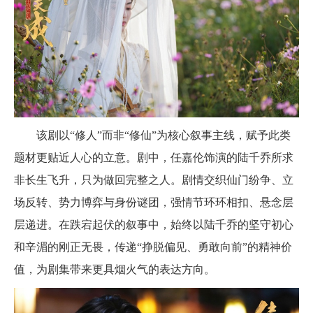
该剧以“修人”而非“修仙”为核心叙事主线，赋予此类
题材更贴近人心的立意。剧中，任嘉伦饰演的陆千乔所求
非长生飞升，只为做回完整之人。剧情交织仙门纷争、立
场反转、势力博弈与身份谜团，强情节环环相扣、悬念层
层递进。在跌宕起伏的叙事中，始终以陆千乔的坚守初心
和辛湄的刚正无畏，传递“挣脱偏见、勇敢向前”的精神价
值，为剧集带来更具烟火气的表达方向。