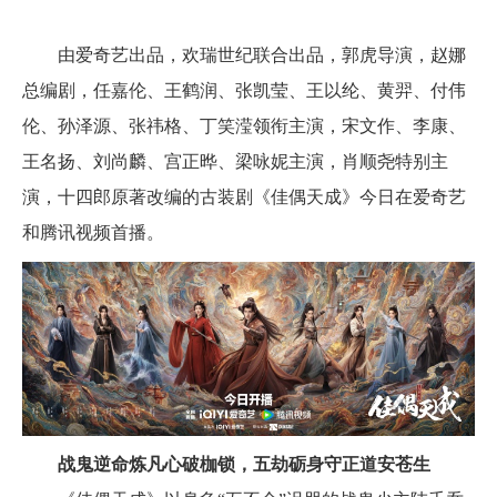
由爱奇艺出品，欢瑞世纪联合出品，郭虎导演，赵娜
总编剧，任嘉伦、王鹤润、张凯莹、王以纶、黄羿、付伟
伦、孙泽源、张祎格、丁笑滢领衔主演，宋文作、李康、
王名扬、刘尚麟、宫正晔、梁咏妮主演，肖顺尧特别主
演，十四郎原著改编的古装剧《佳偶天成》今日在爱奇艺
和腾讯视频首播。
战鬼逆命炼凡心破枷锁，五劫砺身守正道安苍生