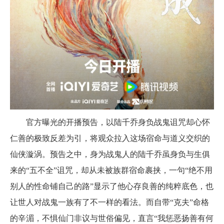
官方曝光的开播预告，以陆千乔身负战鬼诅咒却心怀
仁善的极致反差为引，将观众拉入这场宿命与道义交织的
仙侠漩涡。预告之中，身为战鬼人的陆千乔虽身负与生俱
来的“五不全”诅咒，却从未被族群宿命裹挟，一句“绝不用
别人的性命铺自己的路”显示了他心存良善的纯粹底色，也
让世人对战鬼一族有了不一样的看法。而自带“克夫”命格
的辛湄，不惧仙门非议与世俗偏见，直言“我惩恶扬善有何