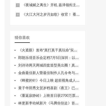
《夜城赋之离生》开机 嘉泽领衔主演开启
《大江大河之岁月如歌》收官！ 看改革开放
猜你喜欢
《火遮眼》发布“真打真干真玩命”实战特辑
郎朗乐境音乐会定档7月5日深圳：以破界之
刘诗诗两天两城四套造型美出圈！真正行走的
金曲最佳新人暨最佳制作人孔令奇与大马名媛
《蜂蜜的针》今日上映 超前视角成人暗黑童
黄子华郑秀文贺岁档喜剧《夜王》已开预售
《重返寂静岭》上映首日获2700万票房佳
林更新李幼斌新片《马腾你别走》首映礼 笑