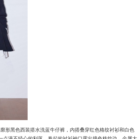
用一件廓形黑色西装搭水洗蓝牛仔裤，内搭叠穿红色格纹衬衫和白色
着一点漫不经心的利落。卷起的衬衫袖口露出撞色格纹边，金属大