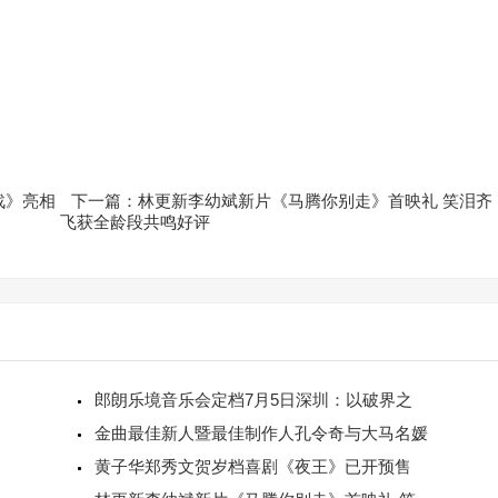
战》亮相
下一篇：林更新李幼斌新片《马腾你别走》首映礼 笑泪齐
飞获全龄段共鸣好评
郎朗乐境音乐会定档7月5日深圳：以破界之
金曲最佳新人暨最佳制作人孔令奇与大马名媛
黄子华郑秀文贺岁档喜剧《夜王》已开预售