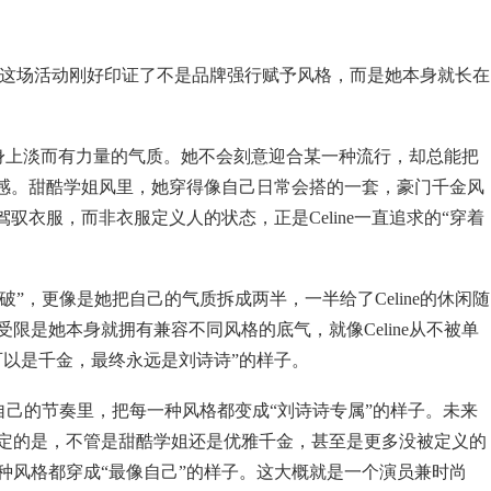
选”，这场活动刚好印证了不是品牌强行赋予风格，而是她本身就长在
诗诗身上淡而有力量的气质。她不会刻意迎合某一种流行，却总能把
然感。甜酷学姐风里，她穿得像自己日常会搭的一套，豪门千金风
驭衣服，而非衣服定义人的状态，正是Celine一直追求的“穿着
”，更像是她把自己的气质拆成两半，一半给了Celine的休闲随
限是她本身就拥有兼容不同风格的底气，就像Celine从不被单
可以是千金，最终永远是刘诗诗”的样子。
自己的节奏里，把每一种风格都变成“刘诗诗专属”的样子。未来
定的是，不管是甜酷学姐还是优雅千金，甚至是更多没被定义的
种风格都穿成“最像自己”的样子。这大概就是一个演员兼时尚