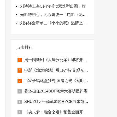
刘诗诗上海Celine活动双造型出圈，甜
光影铸初心，同心盼统一！电影《澎湖海战》
刘洋洋全新单曲《小小的我》温情上线，诠释
点击排行
周一围新剧《大唐狄公案》即将开播 演绎狄
电影《灿烂的她》曝口碑特辑 观众为惠英红
百家争鸣此盒独秀 国漫之光《秦时明月》全
赞多担任2024BDF宅舞大赛明星评委
SHUZO大平修蔵加盟RYCE白米范 多
《功夫梦：融合之道》预售全面开启 成龙喊