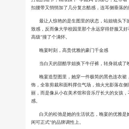
扣腰带又悄悄加了几分复古酷感，连耳侧垂落的
最让人惊艳的是生图里的状态，站姐镜头下
致感，反而像大学校园里那个永远穿得舒服又好看的
高级”撞了个满怀。
晚宴时刻，高贵优雅的豪门千金感
当白天的甜酷学姐换下牛仔裤，转身就成了
晚宴造型图里，她穿一件极简的黑色连衣裙
饰，全靠剪裁和面料撑住气场，烛火光影落在侧
丽，而是像从小在美术馆和音乐厅长大的女孩，
感。
白天的松弛是她的生活状态，晚宴的优雅是她的
闲可正式”的品牌调性上。