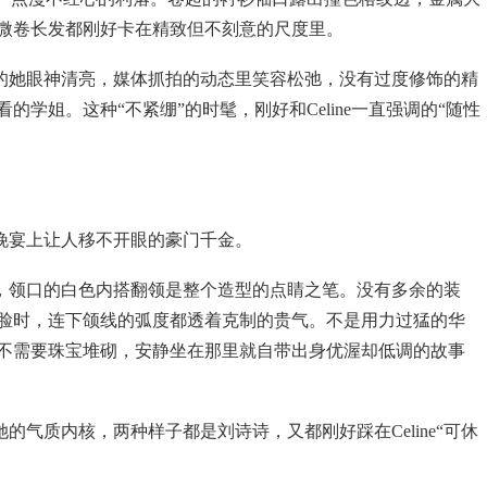
微卷长发都刚好卡在精致但不刻意的尺度里。
的她眼神清亮，媒体抓拍的动态里笑容松弛，没有过度修饰的精
学姐。这种“不紧绷”的时髦，刚好和Celine一直强调的“随性
晚宴上让人移不开眼的豪门千金。
，领口的白色内搭翻领是整个造型的点睛之笔。没有多余的装
脸时，连下颌线的弧度都透着克制的贵气。不是用力过猛的华
不需要珠宝堆砌，安静坐在那里就自带出身优渥却低调的故事
气质内核，两种样子都是刘诗诗，又都刚好踩在Celine“可休