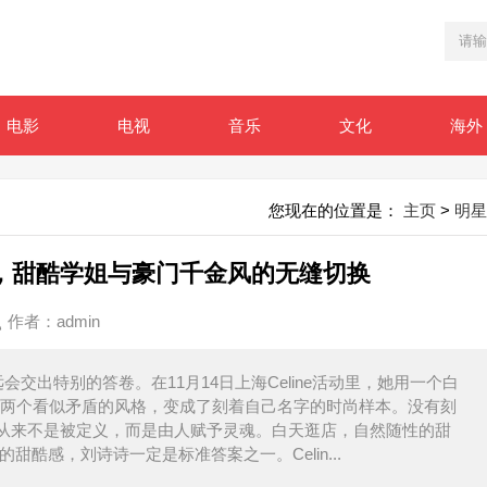
电影
电视
音乐
文化
海外
您现在的位置是：
主页
>
明星
出圈，甜酷学姐与豪门千金风的无缝切换
作者：
admin
交出特别的答卷。在11月14日上海Celine活动里，她用一个白
金”两个看似矛盾的风格，变成了刻着自己名字的时尚样本。没有刻
从来不是被定义，而是由人赋予灵魂。白天逛店，自然随性的甜
甜酷感，刘诗诗一定是标准答案之一。Celin...