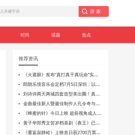
时尚
话题
焦点
推荐资讯
《火遮眼》发布“真打真干真玩命”实战特辑
郎朗乐境音乐会定档7月5日深圳：以破界之
刘诗诗两天两城四套造型美出圈！真正行走的
金曲最佳新人暨最佳制作人孔令奇与大马名媛
《蜂蜜的针》今日上映 超前视角成人暗黑童
黄子华郑秀文贺岁档喜剧《夜王》已开预售
《重返寂静岭》上映首日获2700万票房佳