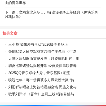
由的音乐世界
下一篇：窦靖童北京冬日开唱 浪漫演绎王菲经典《你快乐所
以我快乐》
相关文章
王小帅“如果爱有形状”2026暖冬专场正
孙悦献唱人民空军成立76周年主题曲《守望
大湾区原创歌曲震撼发布：以旋律咏时代，用
胡夏巡演诸暨站温暖开唱 经典旋律串联青春
2025QQ音乐巅峰大秀，音乐基因+潮流
暌违七年！蒋一侨再获东方风云榜大奖 “传
刘雨昕演唱会上海首站震撼全场 民族文化与
歌手刘洋洋 《吾辈》全网上线 唱响希望与