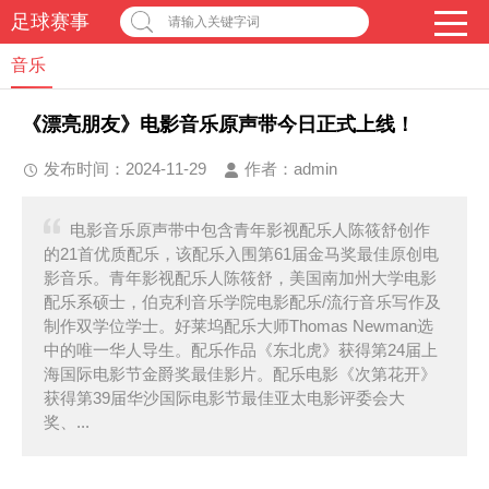
足球赛事
请输入关键字词
音乐
《漂亮朋友》电影音乐原声带今日正式上线！
发布时间：2024-11-29
作者：
admin
电影音乐原声带中包含青年影视配乐人陈筱舒创作
的21首优质配乐，该配乐入围第61届金马奖最佳原创电
影音乐。青年影视配乐人陈筱舒，美国南加州大学电影
配乐系硕士，伯克利音乐学院电影配乐/流行音乐写作及
制作双学位学士。好莱坞配乐大师Thomas Newman选
中的唯一华人导生。配乐作品《东北虎》获得第24届上
海国际电影节金爵奖最佳影片。配乐电影《次第花开》
获得第39届华沙国际电影节最佳亚太电影评委会大
奖、...