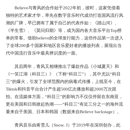
Believe与青风的合作始于2022年初，彼时，这家凭借着
独特的艺术家才华，率先在数字音乐时代成功打造国风流行风
潮的厂牌，早已拥有了属于自己的代表作如：《踏山河》、
《半生雪》、《莫问归期》等，成为国内各大音乐平台Top榜
单的常客。借助believe的全球发行能力，这些作品第一次进入
了全球200多个国家和地区音乐爱好者的播放列表，展现出当
代中国流行音乐中最具辨识度的一面。
其后两年，青风又相继推出了爆款作品《小城夏天》和
《一笑江湖（科目三）》（下称“科目三”），其中尤以“科目
三”的爆火，引发了全球范围内的病毒式传播，上线至今，在
Tiktok和抖音平台合计产生超500亿次播放和超2000万次跟
拍。在流媒体方面，“科目三”的影响力不仅仅停留在东南亚，
更在美国和日韩掀起热潮——“科目三”有近三分之一的海外流
量来自于美国、日本和韩国（数据来自Believe backstage）。
青风音乐由蒋雪儿（Snow. J）于2019年在深圳创办，此