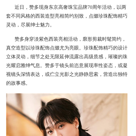
近日，赞多现身东京高奢珠宝品牌70周年活动，以两
套不同风格的西装造型亮相简约别致，点缀珍珠配饰精巧
灵动，尽展绅士魅力。
赞多身穿淡紫色西装亮相活动，廓形剪裁时髦简约，
真空造型以珍珠配饰点缀尤为亮眼。珍珠配饰精巧的设计
立体灵动，细节之处无限延伸流露出高级质感，璀璨的珠
光耀启雅绅气息。赞多于镜头前恣意展现率性姿态，或凝
视镜头深情表达，或伫立光影之光静静思索，营造出独特
的故事感。