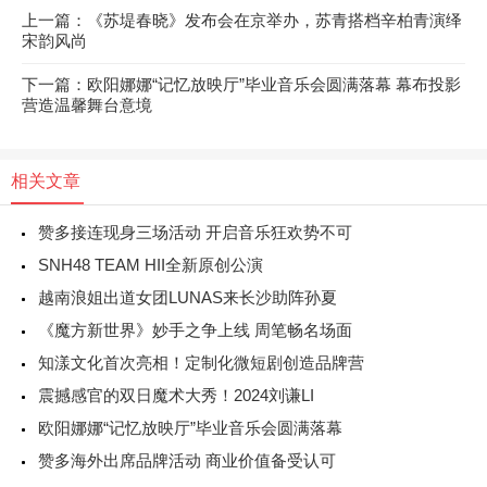
上一篇：《苏堤春晓》发布会在京举办，苏青搭档辛柏青演绎
宋韵风尚
下一篇：欧阳娜娜“记忆放映厅”毕业音乐会圆满落幕 幕布投影
营造温馨舞台意境
相关文章
赞多接连现身三场活动 开启音乐狂欢势不可
SNH48 TEAM HII全新原创公演
越南浪姐出道女团LUNAS来长沙助阵孙夏
《魔方新世界》妙手之争上线 周笔畅名场面
知漾文化首次亮相！定制化微短剧创造品牌营
震撼感官的双日魔术大秀！2024刘谦LI
欧阳娜娜“记忆放映厅”毕业音乐会圆满落幕
赞多海外出席品牌活动 商业价值备受认可