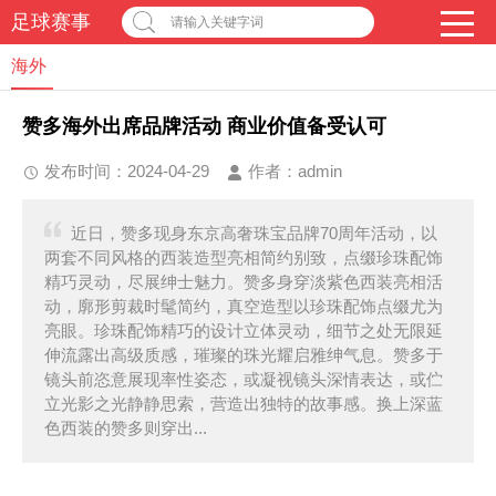
足球赛事
请输入关键字词
海外
赞多海外出席品牌活动 商业价值备受认可
发布时间：2024-04-29
作者：
admin
近日，赞多现身东京高奢珠宝品牌70周年活动，以
两套不同风格的西装造型亮相简约别致，点缀珍珠配饰
精巧灵动，尽展绅士魅力。赞多身穿淡紫色西装亮相活
动，廓形剪裁时髦简约，真空造型以珍珠配饰点缀尤为
亮眼。珍珠配饰精巧的设计立体灵动，细节之处无限延
伸流露出高级质感，璀璨的珠光耀启雅绅气息。赞多于
镜头前恣意展现率性姿态，或凝视镜头深情表达，或伫
立光影之光静静思索，营造出独特的故事感。换上深蓝
色西装的赞多则穿出...