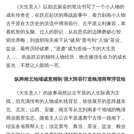
《大生意人》以励志振奋的笔法书写了一个小人物的
成长传奇史，在跌宕起伏的商战故事中，着力刻画小人物
古平原在大历史的洪流中搏浪前行。古平原义利兼容，靠
着机智的头脑、过人的胆识，从在恶劣的边陲磨砺心智、
韬光养晦，到放胆闯关南下从“破局”票号到“入场”茶业、
盐业，最终历经磋磨，“逆袭”成为造福一方的大生意
人…… 热血跌宕的独特人物经历，饱含顽强生命力的成长
弧光，不禁让人眼睛一亮。
纵跨南北地域诚意精制 强大阵容打造晚清商帮浮世绘
《大生意人》的故事虽然以古平原的人生际遇为主
线，但充满传奇的人物成长线背后，徐徐展开的是跨越东
北、北京、山西、安徽、南京等从北到南多个地域的晚清
商业图景实态。随着主人公古平原逃离宁古塔一路南下，
结实各省商帮人士，涉足票号、典当、茶业、盐业、粮业