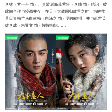
李钦（罗一舟 饰）、贵族后裔苏紫轩（李纯 饰）结识，彼
此间合作与较劲并存；在天下大赦回归故里之时，为解救
昔日青梅竹马白依梅（向涵之 饰）勇闯徽州，并与乱世英
雄李成（朱亚文 饰）惺惺相惜……