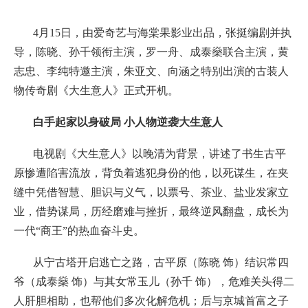
4月15日，由爱奇艺与海棠果影业出品，张挺编剧并执
导，陈晓、孙千领衔主演，罗一舟、成泰燊联合主演，黄
志忠、李纯特邀主演，朱亚文、向涵之特别出演的古装人
物传奇剧《大生意人》正式开机。
白手起家以身破局 小人物逆袭大生意人
电视剧《大生意人》以晚清为背景，讲述了书生古平
原惨遭陷害流放，背负着逃犯身份的他，以死谋生，在夹
缝中凭借智慧、胆识与义气，以票号、茶业、盐业发家立
业，借势谋局，历经磨难与挫折，最终逆风翻盘，成长为
一代“商王”的热血奋斗史。
从宁古塔开启逃亡之路，古平原（陈晓 饰）结识常四
爷（成泰燊 饰）与其女常玉儿（孙千 饰），危难关头得二
人肝胆相助，也帮他们多次化解危机；后与京城首富之子