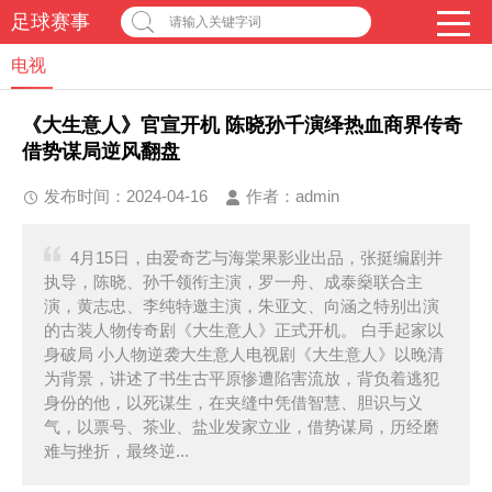
足球赛事
请输入关键字词
电视
《大生意人》官宣开机 陈晓孙千演绎热血商界传奇
借势谋局逆风翻盘
发布时间：2024-04-16
作者：
admin
4月15日，由爱奇艺与海棠果影业出品，张挺编剧并
执导，陈晓、孙千领衔主演，罗一舟、成泰燊联合主
演，黄志忠、李纯特邀主演，朱亚文、向涵之特别出演
的古装人物传奇剧《大生意人》正式开机。 白手起家以
身破局 小人物逆袭大生意人电视剧《大生意人》以晚清
为背景，讲述了书生古平原惨遭陷害流放，背负着逃犯
身份的他，以死谋生，在夹缝中凭借智慧、胆识与义
气，以票号、茶业、盐业发家立业，借势谋局，历经磨
难与挫折，最终逆...