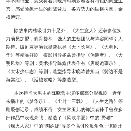
等不同行业，观众将看到晚清时期多地各有特色的商业生
态，感受险象环生的商战背后，各方势力的纵横捭阖，金
权博弈。
除故事内核吸引力十足外，《大生意人》还获多位实
力演员加盟，戏骨荟萃，强大的主创团队与阵容同样引人
期待。编剧兼导演张挺曾执导《天下长河》、《大明风
华》等精品好剧；摄影指导杨鑫曾指导《伪装者》、《大
明风华》等剧；美术指导陈鑫代表作有《唐朝诡事录》、
《大宋少年志》等剧；造型指导宋晓涛曾担当《鬓边不是
海棠红》、《延禧攻略》等剧造型。
本次担当大男主的陈晓曾主演多部高分影视剧，近年
来播出的《梦华录》、《尘封十三载》、《人生之路》等
剧屡创记录，成绩不俗；女主常玉儿的饰演者孙千曾在多
部作品中表现亮眼，塑造了《风吹半夏》中的“野猫”、
《烟火人家》中的“陶姝娜”等多个高讨论度角色；该剧开