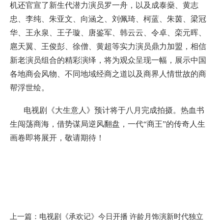
机还官宣了新生代潜力演员罗一舟，以及成泰燊、黄志
忠、李纯、朱亚文、向涵之、刘佩琦、柯蓝、朱茵、梁冠
华、王永泉、王子璇、唐鉴军、韩云云、令卓、栾元晖、
扈天翼、王俊彭、徐僧、黄超等实力演员鼎力加盟，相信
新老演员组合的精彩演绎，将为观众呈现一幅，展示中国
各地商会风物、不同地域经商之道以及商界人情世故的商
帮浮世绘。
电视剧《大生意人》预计将于八月完成拍摄。热血书
生闯荡商海，借势谋局逆风翻盘，一代“商王”的传奇人生
画卷即将展开，敬请期待！
上一篇：电视剧《承欢记》今日开播 许龄月饰演新时代独立