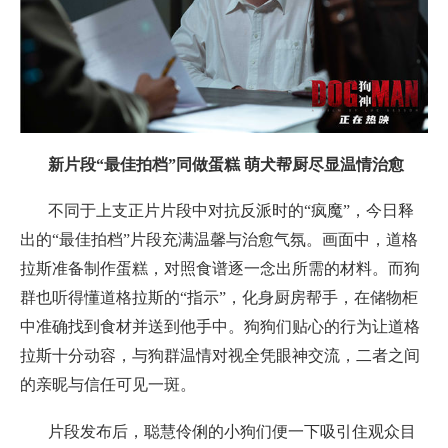
新片段“最佳拍档”同做蛋糕 萌犬帮厨尽显温情治愈
不同于上支正片片段中对抗反派时的“疯魔”，今日释
出的“最佳拍档”片段充满温馨与治愈气氛。画面中，道格
拉斯准备制作蛋糕，对照食谱逐一念出所需的材料。而狗
群也听得懂道格拉斯的“指示”，化身厨房帮手，在储物柜
中准确找到食材并送到他手中。狗狗们贴心的行为让道格
拉斯十分动容，与狗群温情对视全凭眼神交流，二者之间
的亲昵与信任可见一斑。
片段发布后，聪慧伶俐的小狗们便一下吸引住观众目