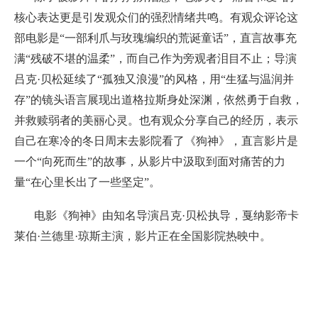
核心表达更是引发观众们的强烈情绪共鸣。有观众评论这
部电影是“一部利爪与玫瑰编织的荒诞童话”，直言故事充
满“残破不堪的温柔”，而自己作为旁观者泪目不止；导演
吕克·贝松延续了“孤独又浪漫”的风格，用“生猛与温润并
存”的镜头语言展现出道格拉斯身处深渊，依然勇于自救，
并救赎弱者的美丽心灵。也有观众分享自己的经历，表示
自己在寒冷的冬日周末去影院看了《狗神》，直言影片是
一个“向死而生”的故事，从影片中汲取到面对痛苦的力
量“在心里长出了一些坚定”。
电影《狗神》由知名导演吕克·贝松执导，戛纳影帝卡
莱伯·兰德里·琼斯主演，影片正在全国影院热映中。