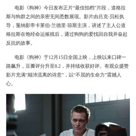
电影《狗神》今日发布正片“最佳拍档”片段，道格拉
斯与狗群之间的亲密无间悉数展现。影片由吕克·贝松执
导，戛纳影帝卡莱伯·兰德里·琼斯主演，讲述了主人公道
格拉斯在饱经命运摧残后，通过狗狗的爱找回自我并奋起
反抗的故事。
电影《狗神》于12月15日全国上映，上映以来口碑一
路飙升，豆瓣评分升至8.2，并持续收获好评。有观众盛赞
影片充满“颠沛流离的诗意”，以“不屈的生命力”震撼人
心。