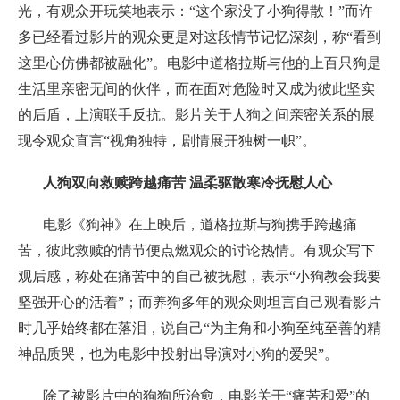
光，有观众开玩笑地表示：“这个家没了小狗得散！”而许
多已经看过影片的观众更是对这段情节记忆深刻，称“看到
这里心仿佛都被融化”。电影中道格拉斯与他的上百只狗是
生活里亲密无间的伙伴，而在面对危险时又成为彼此坚实
的后盾，上演联手反抗。影片关于人狗之间亲密关系的展
现令观众直言“视角独特，剧情展开独树一帜”。
人狗双向救赎跨越痛苦 温柔驱散寒冷抚慰人心
电影《狗神》在上映后，道格拉斯与狗携手跨越痛
苦，彼此救赎的情节便点燃观众的讨论热情。有观众写下
观后感，称处在痛苦中的自己被抚慰，表示“小狗教会我要
坚强开心的活着”；而养狗多年的观众则坦言自己观看影片
时几乎始终都在落泪，说自己“为主角和小狗至纯至善的精
神品质哭，也为电影中投射出导演对小狗的爱哭”。
除了被影片中的狗狗所治愈，电影关于“痛苦和爱”的