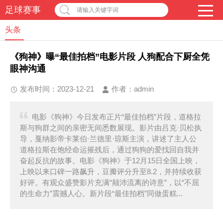
足球赛事
请输入关键字词
头条
《狗神》曝“最佳拍档”电影片段 人狗配合下厨全凭
眼神沟通
发布时间：2023-12-21
作者：
admin
电影《狗神》今日发布正片“最佳拍档”片段，道格拉
斯与狗群之间的亲密无间悉数展现。影片由吕克·贝松执
导，戛纳影帝卡莱伯·兰德里·琼斯主演，讲述了主人公
道格拉斯在饱经命运摧残后，通过狗狗的爱找回自我并
奋起反抗的故事。电影《狗神》于12月15日全国上映，
上映以来口碑一路飙升，豆瓣评分升至8.2，并持续收获
好评。有观众盛赞影片充满“颠沛流离的诗意”，以“不屈
的生命力”震撼人心。新片段“最佳拍档”同做蛋糕...